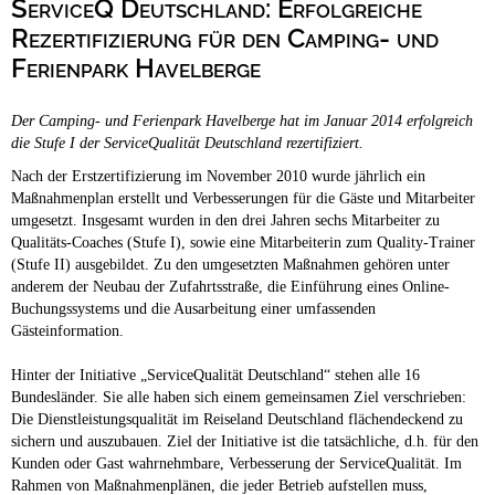
ServiceQ Deutschland: Erfolgreiche
Campingplätze
Barrierefreie Campingplätze
Rezertifizierung für den Camping- und
Ferienpark Havelberge
Camping & Caravan
Touristik
Der Camping- und Ferienpark Havelberge hat im Januar 2014 erfolgreich
die Stufe I der ServiceQualität Deutschland rezertifiziert.
Nach der Erstzertifizierung im November 2010 wurde jährlich ein
Maßnahmenplan erstellt und Verbesserungen für die Gäste und Mitarbeiter
umgesetzt. Insgesamt wurden in den drei Jahren sechs Mitarbeiter zu
Qualitäts-Coaches (Stufe I), sowie eine Mitarbeiterin zum Quality-Trainer
(Stufe II) ausgebildet. Zu den umgesetzten Maßnahmen gehören unter
anderem der Neubau der Zufahrtsstraße, die Einführung eines Online-
Buchungssystems und die Ausarbeitung einer umfassenden
Gästeinformation.
Hinter der Initiative „ServiceQualität Deutschland“ stehen alle 16
Bundesländer. Sie alle haben sich einem gemeinsamen Ziel verschrieben:
Die Dienstleistungsqualität im Reiseland Deutschland flächendeckend zu
sichern und auszubauen. Ziel der Initiative ist die tatsächliche, d.h. für den
Kunden oder Gast wahrnehmbare, Verbesserung der ServiceQualität. Im
Rahmen von Maßnahmenplänen, die jeder Betrieb aufstellen muss,