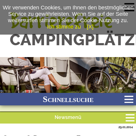
Wir verwenden Cookies, um Ihnen den bestmöglichen
Service zu gewährleisten. Wenn Sie auf der Seite
weitersurfen stimmen Sie der Cookie-Nutzung zu.
Ich stimme zu
[X]
Schnellsuche
Newsmenü
Bach
Fluss
Meer
Gebirge
See
Wald/Wiesen
29.01.2014
Alle Meldungen
Stadtnah
Ganzjährig geöffnet