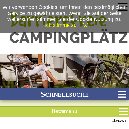
Wir verwenden Cookies, um Ihnen den bestmöglichen
Service zu gewährleisten. Wenn Sie auf der Seite
weitersurfen stimmen Sie der Cookie-Nutzung zu.
Ich stimme zu
[X]
Schnellsuche
Newsmenü
Bach
Fluss
Meer
Gebirge
See
Wald/Wiesen
18.01.2014
Alle Meldungen
Stadtnah
Ganzjährig geöffnet