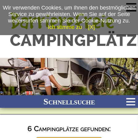
Wir verwenden Cookies, um Ihnen den bestmöglichen
Service zu gewährleisten. Wenn Sie auf der Seite
weitersurfen stimmen Sie der Cookie-Nutzung zu.
Ich stimme zu
[X]
Schnellsuche
6 Campingplätze gefunden:
Bach
Fluss
Meer
Gebirge
See
Wald/Wiesen
Stadtnah
Ganzjährig geöffnet