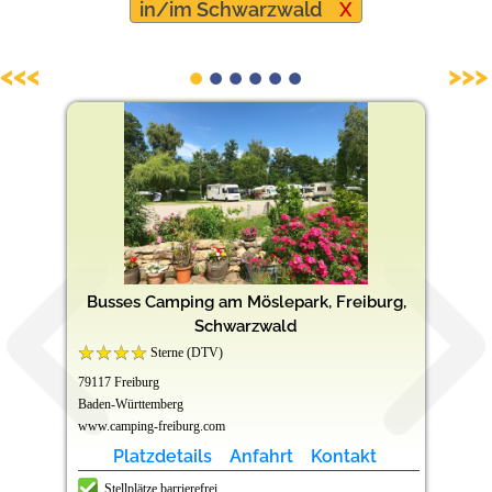
in/im Schwarzwald
X
Barrierefreie Campingplätze
<<<
>>>
Busses Camping am Möslepark, Freiburg,
Schwarzwald
Sterne (DTV)
79117 Freiburg
Baden-Württemberg
www.camping-freiburg.com
Platzdetails
Anfahrt
Kontakt
Stellplätze barrierefrei