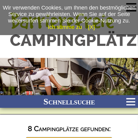
Wir verwenden Cookies, um Ihnen den bestmöglichen
Service zu gewährleisten. Wenn Sie auf der Seite
weitersurfen stimmen Sie der Cookie-Nutzung zu.
Ich stimme zu
[X]
Schnellsuche
8 Campingplätze gefunden:
Bach
Fluss
Meer
Gebirge
See
Wald/Wiesen
Stadtnah
Ganzjährig geöffnet