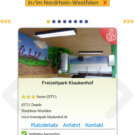
in/im Nordrhein-Westfalen
X
Barrierefreie Campingplätze
<<<
>>>
Freizeitpark Klaukenhof
Sterne (DTV)
45711 Datteln
Nordrhein-Westfalen
www.freizeitpark-klaukenhof.de
Platzdetails
Anfahrt
Kontakt
Stellplätze barrierefrei