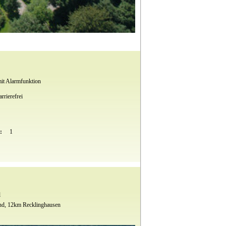
it Alarmfunktion
rrierefrei
t:
1
l
d, 12km Recklinghausen