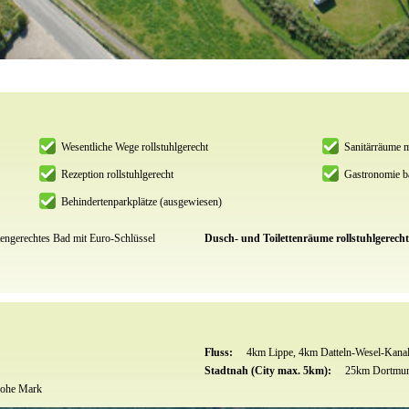
Wesentliche Wege rollstuhlgerecht
Sanitärräume m
Rezeption rollstuhlgerecht
Gastronomie ba
Behindertenparkplätze (ausgewiesen)
engerechtes Bad mit Euro-Schlüssel
Dusch- und Toilettenräume rollstuhlgerech
Fluss:
4km Lippe, 4km Datteln-Wesel-Kana
Stadtnah (City max. 5km):
25km Dortmun
 Hohe Mark