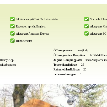
24 Stunden geöffnet für Reisemobile
Spezielle Plätz
Rezeption spricht Englisch
Akzeptanz Mas
Akzeptanz American Express
Akzeptanz EC-
Hunde erlaubt
Öffnungszeiten:
ganzjährig
Öffnungszeiten Rezeption:
12.30-14.00 un
r Handy-App
Jugend-Campingplatz:
nach Absprache mö
nach Absprache
Touristikstellplätze:
25
Reisemobilstellplätze:
20
Ferienwohnungen:
1