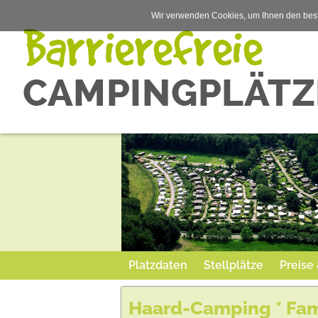
Wir verwenden Cookies, um Ihnen den best
Platzdaten
Stellplätze
Preise
Haard-Camping * Fam