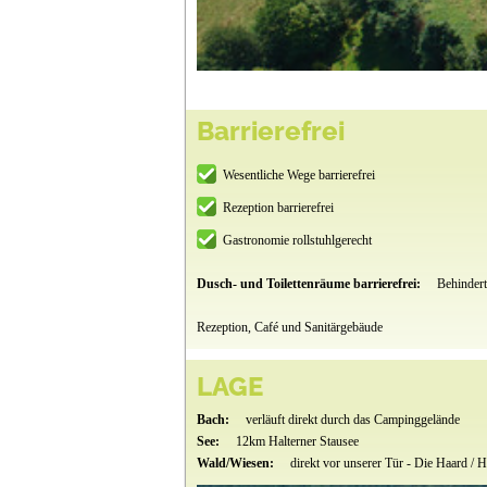
Barrierefrei
Wesentliche Wege barrierefrei
Rezeption barrierefrei
Gastronomie rollstuhlgerecht
Dusch- und Toilettenräume barrierefrei:
Behindert
Rezeption, Café und Sanitärgebäude
LAGE
Bach:
verläuft direkt durch das Campinggelände
See:
12km Halterner Stausee
Wald/Wiesen:
direkt vor unserer Tür - Die Haard /