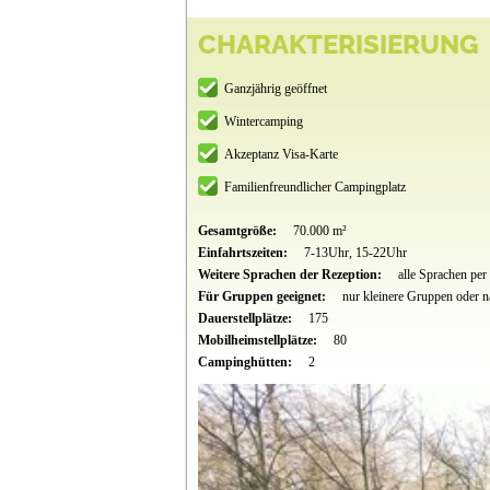
CHARAKTERISIERUNG
Ganzjährig geöffnet
Wintercamping
Akzeptanz Visa-Karte
Familienfreundlicher Campingplatz
Gesamtgröße:
70.000 m²
Einfahrtszeiten:
7-13Uhr, 15-22Uhr
Weitere Sprachen der Rezeption:
alle Sprachen pe
Für Gruppen geeignet:
nur kleinere Gruppen oder 
Dauerstellplätze:
175
Mobilheimstellplätze:
80
Campinghütten:
2