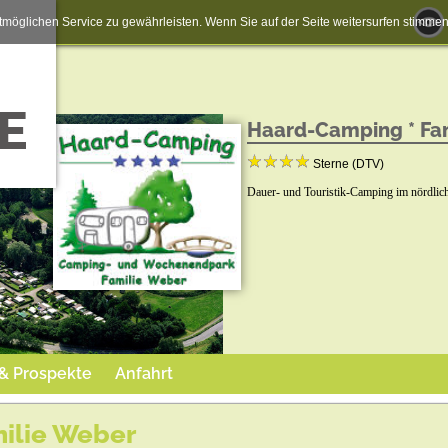
möglichen Service zu gewährleisten. Wenn Sie auf der Seite weitersurfen stimm
Haard-Camping * Fa
Sterne (DTV)
Dauer- und Touristik-Camping im nördlic
 & Prospekte
Anfahrt
ilie Weber