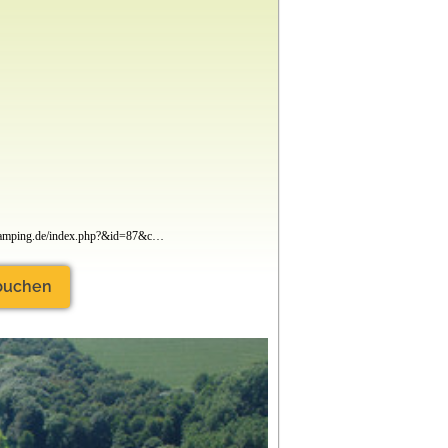
www.haard-camping.de/index.php?&id=87&cat=4
 buchen