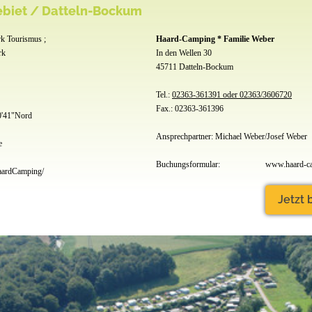
ebiet / Datteln-Bockum
 Tourismus ;
Haard-Camping * Familie Weber
rk
In den Wellen 30
45711 Datteln-Bockum
Tel.:
02363-361391 oder 02363/3606720
Fax.: 02363-361396
0'41"Nord
Ansprechpartner: Michael Weber/Josef Weber
e
Buchungsformular:
ardCamping/
Jetzt