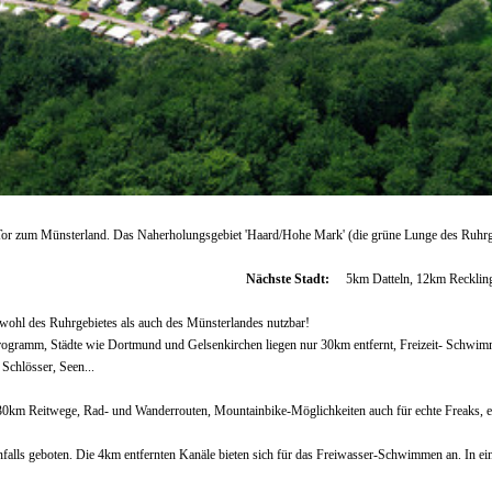
Tor zum Münsterland. Das Naherholungsgebiet 'Haard/Hohe Mark' (die grüne Lunge des Ruhrge
Nächste Stadt:
5km Datteln, 12km Reckli
wohl des Ruhrgebietes als auch des Münsterlandes nutzbar!
rogramm, Städte wie Dortmund und Gelsenkirchen liegen nur 30km entfernt, Freizeit- Schwimm
Schlösser, Seen...
30km Reitwege, Rad- und Wanderrouten, Mountainbike-Möglichkeiten auch für echte Freaks, e
nfalls geboten. Die 4km entfernten Kanäle bieten sich für das Freiwasser-Schwimmen an. In 