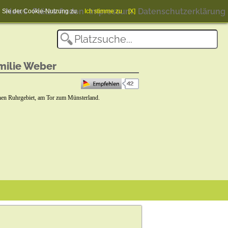
News
Plätze finden
Impressum
Datenschutzerklärung
en Sie der Cookie-Nutzung zu.
Ich stimme zu
[X]
milie Weber
hen Ruhrgebiet, am Tor zum Münsterland.