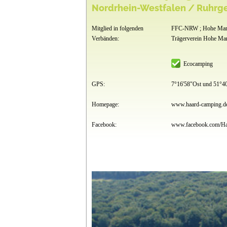
Nordrhein-Westfalen / Ruhrg
Mitglied in folgenden
FFC-NRW ; Hohe Mark
Verbänden:
Trägerverein Hohe Ma
Ecocamping
GPS:
7°16'58"Ost und 51°4
Homepage:
www.haard-camping.d
Facebook:
www.facebook.com/Ha