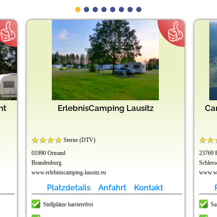
ht
ErlebnisCamping Lausitz
Ca
Sterne (DTV)
01990 Ortrand
23769 
Brandenburg
Schlesw
www.erlebniscamping-lausitz.eu
www.wu
Platzdetails
Anfahrt
Kontakt
Stellplätze barrierefrei
Sa