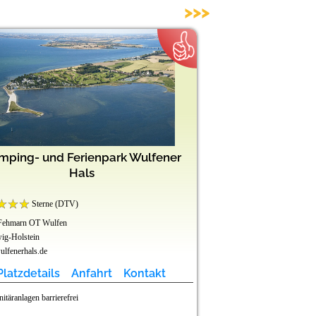
>>>
mping- und Ferienpark Wulfener
Freizeit
Hals
Sterne (DTV)
Sterne (DTV)
Fehmarn OT Wulfen
45711 Datteln
ig-Holstein
Nordrhein-Westfalen
lfenerhals.de
www.freizeitpark-klauken
Platzdetails
Anfahrt
Kontakt
Platzdetails
nitäranlagen barrierefrei
Stellplätze barrierefrei