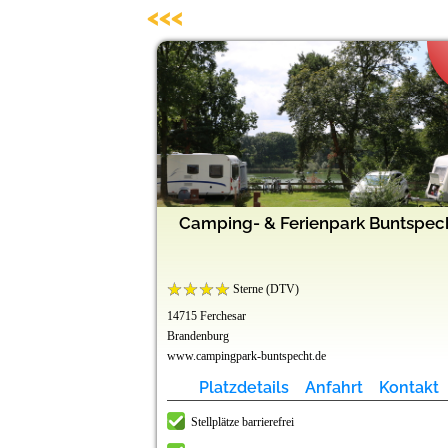
<<<
d Freizeitpark
rähenberg"
Doktorsee
eeburg
chsee
sort
Camping- & Ferienpark Buntspec
lnessparadies
Sterne (DTV)
14715 Ferchesar
Brandenburg
.php/de/
www.campingpark-buntspecht.de
t
t
t
t
t
t
Kontakt
Kontakt
Kontakt
Kontakt
Kontakt
Kontakt
Platzdetails
Anfahrt
Kontakt
Stellplätze barrierefrei