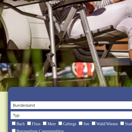
Bach
Fluss
Meer
Gebirge
See
Wald/Wiesen
Sta
Barrierefreie Campingplätze