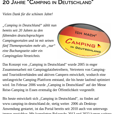
20 Jahre "Camping in Deutschland"
Campingplätze
Barrierefreie Campingplätze
Vielen Dank für die schönen Jahre!
Camping & Caravan
Touristik
„Camping in Deutschland“ zählt nun
bereits seit 20 Jahren zu den
führenden deutschsprachigen
Campingportalen und ist mit seinen
fünf Themenportalen mehr als „nur“
eine Buchungsseite oder ein
Campingplatz-Verzeichnis.
Das Konzept von „Camping in Deutschland“ wurde 2005 in enger
Zusammenarbeit mit Campingplatzbetreibern, Vertretern von Camping-
und Touristikverbänden und aktiven Campern entwickelt, wodurch eine
umfangreiche Camping-Plattform entstand, die bis heute laufend optimiert
wird. Im Februar 2006 wurde „Camping in Deutschland“ auf der Messe
Reise-Camping in Essen erstmalig der Öffentlichkeit vorgestellt.
Bis heute entwickelt sich „Camping in Deutschland“, zu finden auf
www.camping-in-deutschland.de, stetig weiter. 2006 als Desktop-
Anwendung gestartet, ist das Portal bereits seit 2010 auch von unterwegs
immer erreichbar. Mit kompletten Relaunchs 2013 und 2022 kamen weitere