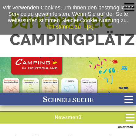
Wir verwenden Cookies, um Ihnen den bestmöglichen
Service zu gewährleisten. Wenn Sie auf der Seite
weitersurfen stimmen Sie der Cookie-Nutzung zu.
Ich stimme zu
[X]
(c) snw
Schnellsuche
Newsmenü
Bach
Fluss
Meer
Gebirge
See
Wald/Wiesen
06.02.2026
Alle Meldungen
Stadtnah
Ganzjährig geöffnet