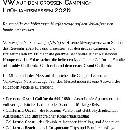
VW auf den großen Camping-
Campingplätze
Barrierefreie Campingplätze
Frühjahrsmessen 2026
Camping & Caravan
Reisemobile von Volkswagen Nutzfahrzeuge auf den Verkaufsmessen
Touristik
bundesweit erleben
Volkswagen Nutzfahrzeuge (VWN) setzt seine Messepräsenz zum Start in
das Reisejahr 2026 fort und präsentiert auf den großen Camping und
Freizeitmessen im Frühjahr die gesamte Bandbreite seiner Reisemobil
Kompetenz. Im Fokus stehen die beliebten Modelle der California Familie
mit Caddy California, California und dem neuen Grand California.
Im Mittelpunkt der Messeauftritte stehen die Camper Ikonen von
Volkswagen Nutzfahrzeuge. Auf den Messeständen ist eine Auswahl der
folgenden Modelle zu erleben:
•
Der neue Grand California 600 / 680
– das rollende Apartment mit
vollwertiger Küche, Bad und viel Stauraum für lange Reisen
•
California Ocean
– die Premium Version mit elektrohydraulischem
Aufstelldach und umfangreicher Komfortausstattung
•
California Coast
– der flexible Allrounder für Alltag und Abenteuer
•
California Beach
– ideal für spontane Trips und Familienausflüge