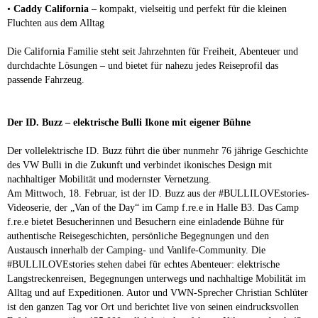
•
Caddy California
– kompakt, vielseitig und perfekt für die kleinen
Fluchten aus dem Alltag
Die California Familie steht seit Jahrzehnten für Freiheit, Abenteuer und
durchdachte Lösungen – und bietet für nahezu jedes Reiseprofil das
passende Fahrzeug.
Der ID. Buzz – elektrische Bulli Ikone mit eigener Bühne
Der vollelektrische ID. Buzz führt die über nunmehr 76 jährige Geschichte
des VW Bulli in die Zukunft und verbindet ikonisches Design mit
nachhaltiger Mobilität und modernster Vernetzung.
Am Mittwoch, 18. Februar, ist der ID. Buzz aus der #BULLILOVEstories-
Videoserie, der „Van of the Day“ im Camp f.re.e in Halle B3. Das Camp
f.re.e bietet Besucherinnen und Besuchern eine einladende Bühne für
authentische Reisegeschichten, persönliche Begegnungen und den
Austausch innerhalb der Camping- und Vanlife-Community. Die
#BULLILOVEstories stehen dabei für echtes Abenteuer: elektrische
Langstreckenreisen, Begegnungen unterwegs und nachhaltige Mobilität im
Alltag und auf Expeditionen. Autor und VWN-Sprecher Christian Schlüter
ist den ganzen Tag vor Ort und berichtet live von seinen eindrucksvollen