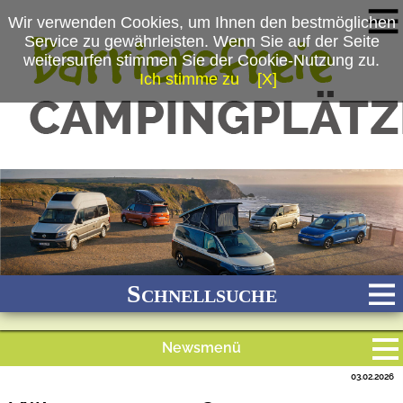
Wir verwenden Cookies, um Ihnen den bestmöglichen
Service zu gewährleisten. Wenn Sie auf der Seite
weitersurfen stimmen Sie der Cookie-Nutzung zu.
Ich stimme zu
[X]
(c) Volkswagen Nutzfahrzeuge
Schnellsuche
Newsmenü
Bach
Fluss
Meer
Gebirge
See
Wald/Wiesen
03.02.2026
Alle Meldungen
Stadtnah
Ganzjährig geöffnet