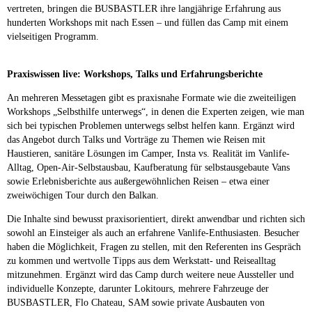
vertreten, bringen die BUSBASTLER ihre langjährige Erfahrung aus
hunderten Workshops mit nach Essen – und füllen das Camp mit einem
vielseitigen Programm.
Praxiswissen live: Workshops, Talks und Erfahrungsberichte
An mehreren Messetagen gibt es praxisnahe Formate wie die zweiteiligen
Workshops „Selbsthilfe unterwegs“, in denen die Experten zeigen, wie man
sich bei typischen Problemen unterwegs selbst helfen kann. Ergänzt wird
das Angebot durch Talks und Vorträge zu Themen wie Reisen mit
Haustieren, sanitäre Lösungen im Camper, Insta vs. Realität im Vanlife-
Alltag, Open-Air-Selbstausbau, Kaufberatung für selbstausgebaute Vans
sowie Erlebnisberichte aus außergewöhnlichen Reisen – etwa einer
zweiwöchigen Tour durch den Balkan.
Die Inhalte sind bewusst praxisorientiert, direkt anwendbar und richten sich
sowohl an Einsteiger als auch an erfahrene Vanlife-Enthusiasten. Besucher
haben die Möglichkeit, Fragen zu stellen, mit den Referenten ins Gespräch
zu kommen und wertvolle Tipps aus dem Werkstatt- und Reisealltag
mitzunehmen. Ergänzt wird das Camp durch weitere neue Aussteller und
individuelle Konzepte, darunter Lokitours, mehrere Fahrzeuge der
BUSBASTLER, Flo Chateau, SAM sowie private Ausbauten von