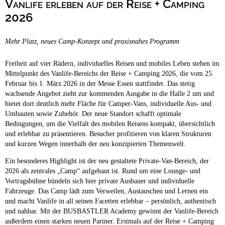
Vanlife erleben auf der Reise + Camping
Campingplätze
Barrierefreie Campingplätze
2026
Camping & Caravan
Mehr Platz, neues Camp-Konzept und praxisnahes Programm
Touristik
Freiheit auf vier Rädern, individuelles Reisen und mobiles Leben stehen im
Mittelpunkt des Vanlife-Bereichs der Reise + Camping 2026, die vom 25.
Februar bis 1. März 2026 in der Messe Essen stattfindet. Das stetig
wachsende Angebot zieht zur kommenden Ausgabe in die Halle 2 um und
bietet dort deutlich mehr Fläche für Camper-Vans, individuelle Aus- und
Umbauten sowie Zubehör. Der neue Standort schafft optimale
Bedingungen, um die Vielfalt des mobilen Reisens kompakt, übersichtlich
und erlebbar zu präsentieren. Besucher profitieren von klaren Strukturen
und kurzen Wegen innerhalb der neu konzipierten Themenwelt.
Ein besonderes Highlight ist der neu gestaltete Private-Van-Bereich, der
2026 als zentrales „Camp“ aufgebaut ist. Rund um eine Lounge- und
Vortragsbühne bündeln sich hier private Ausbauer und individuelle
Fahrzeuge. Das Camp lädt zum Verweilen, Austauschen und Lernen ein
und macht Vanlife in all seinen Facetten erlebbar – persönlich, authentisch
und nahbar. Mit der BUSBASTLER Academy gewinnt der Vanlife-Bereich
außerdem einen starken neuen Partner. Erstmals auf der Reise + Camping