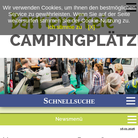
Wir verwenden Cookies, um Ihnen den bestmöglichen
Service zu gewährleisten. Wenn Sie auf der Seite
weitersurfen stimmen Sie der Cookie-Nutzung zu.
Ich stimme zu
[X]
(c) Armin Huber/©MESSE ESSEN GmbH
Schnellsuche
Newsmenü
Bach
Fluss
Meer
Gebirge
See
Wald/Wiesen
16.01.2026
Alle Meldungen
Stadtnah
Ganzjährig geöffnet