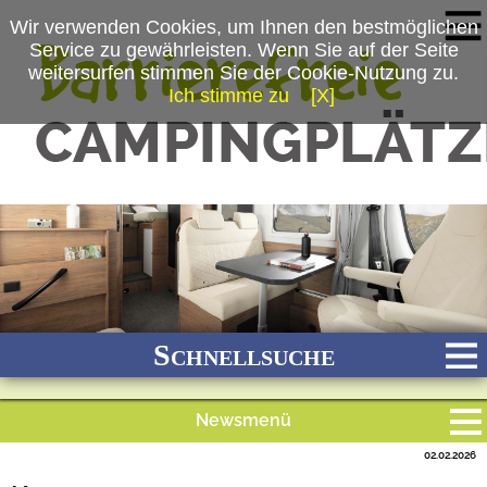
Wir verwenden Cookies, um Ihnen den bestmöglichen
Service zu gewährleisten. Wenn Sie auf der Seite
weitersurfen stimmen Sie der Cookie-Nutzung zu.
Ich stimme zu
[X]
(c) Etrusco GmbH
Schnellsuche
Newsmenü
Bach
Fluss
Meer
Gebirge
See
Wald/Wiesen
02.02.2026
Alle Meldungen
Stadtnah
Ganzjährig geöffnet