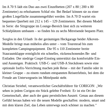
Im A 70 S lädt ein Duo aus zwei Einzelbetten (207 x 80 | 200 x 80
Zentimeter) zu erholsamem Schlaf ein. Bei Bedarf können sie zu einer
großen Liegefläche zusammengeführt werden. Im A 70 D wartet ein
bequemes Querbett mit 212 x 145 – 129 Zentimetern. Bei diesem Modell
in Serie: die Sitzgruppe im Lounge-Bereich lässt sich zu weiteren
Schlafplätzen umbauen – so finden bis zu sechs Mitreisende bequem Platz.
Sorglos in den Urlaub: In der geräumigen Heckgarage beider Alkoven-
Modelle bringt man mühelos alles unter – vom Tourenrad bis zum
kompletten Campingequipment. Die 95 x 110 Zentimeter breite
Stauraumklappe ermöglicht ein schnelles, rückenschonendes Be- und
Entladen. Der niedrige Coupé-Einstieg unterstützt das komfortable Ein-
und Aussteigen. Praktisch: USB-C- und USB-A Steckdosen sowie eine
optionale Isofix-Vorrichtung machen jede Reise – mit der Familie oder in
kleiner Gruppe – zu einem rundum entspannten Reiseerlebnis, bei dem die
Freude am Unterwegssein im Mittelpunkt steht.
Christian Striebel, verantwortlicher Geschäftsführer für CORIGON: „Wir
sehen in jedem Corigon ein Stück gelebte Freiheit. Er ist ein Ort der
Gemeinschaft, aber auch der ganz persönlichen Auszeit. Genau aus diesem
Gefühl heraus haben wir die neuen Modelle geschaffen: modern, smart und
mit dem klaren Ziel, das Leben unterwegs noch schöner zu machen.“