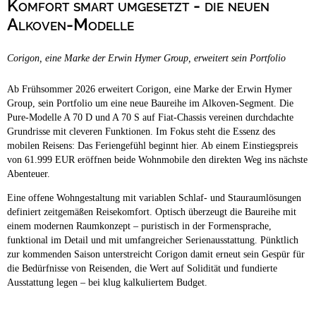
Komfort smart umgesetzt - die neuen
Campingplätze
Barrierefreie Campingplätze
Alkoven-Modelle
Camping & Caravan
Corigon, eine Marke der Erwin Hymer Group, erweitert sein Portfolio
Touristik
Ab Frühsommer 2026 erweitert Corigon, eine Marke der Erwin Hymer
Group, sein Portfolio um eine neue Baureihe im Alkoven-Segment. Die
Pure-Modelle A 70 D und A 70 S auf Fiat-Chassis vereinen durchdachte
Grundrisse mit cleveren Funktionen. Im Fokus steht die Essenz des
mobilen Reisens: Das Feriengefühl beginnt hier. Ab einem Einstiegspreis
von 61.999 EUR eröffnen beide Wohnmobile den direkten Weg ins nächste
Abenteuer.
Eine offene Wohngestaltung mit variablen Schlaf- und Stauraumlösungen
definiert zeitgemäßen Reisekomfort. Optisch überzeugt die Baureihe mit
einem modernen Raumkonzept – puristisch in der Formensprache,
funktional im Detail und mit umfangreicher Serienausstattung. Pünktlich
zur kommenden Saison unterstreicht Corigon damit erneut sein Gespür für
die Bedürfnisse von Reisenden, die Wert auf Solidität und fundierte
Ausstattung legen – bei klug kalkuliertem Budget.