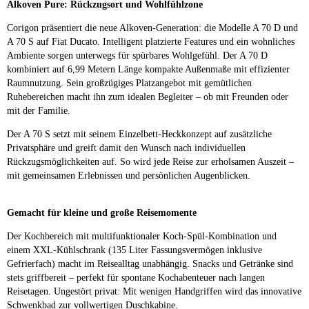
Alkoven Pure: Rückzugsort und Wohlfühlzone
Corigon präsentiert die neue Alkoven-Generation: die Modelle A 70 D und
A 70 S auf Fiat Ducato. Intelligent platzierte Features und ein wohnliches
Ambiente sorgen unterwegs für spürbares Wohlgefühl. Der A 70 D
kombiniert auf 6,99 Metern Länge kompakte Außenmaße mit effizienter
Raumnutzung. Sein großzügiges Platzangebot mit gemütlichen
Ruhebereichen macht ihn zum idealen Begleiter – ob mit Freunden oder
mit der Familie.
Der A 70 S setzt mit seinem Einzelbett-Heckkonzept auf zusätzliche
Privatsphäre und greift damit den Wunsch nach individuellen
Rückzugsmöglichkeiten auf. So wird jede Reise zur erholsamen Auszeit –
mit gemeinsamen Erlebnissen und persönlichen Augenblicken.
Gemacht für kleine und große Reisemomente
Der Kochbereich mit multifunktionaler Koch-Spül-Kombination und
einem XXL-Kühlschrank (135 Liter Fassungsvermögen inklusive
Gefrierfach) macht im Reisealltag unabhängig. Snacks und Getränke sind
stets griffbereit – perfekt für spontane Kochabenteuer nach langen
Reisetagen. Ungestört privat: Mit wenigen Handgriffen wird das innovative
Schwenkbad zur vollwertigen Duschkabine.