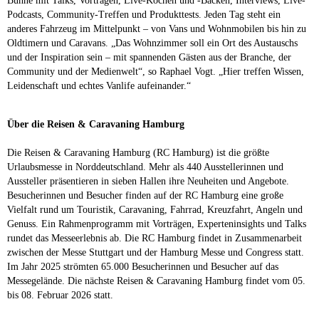
Bühne mit Talks, Vorträgen, Live-Kochen und -Backen, Interviews, Live-
Podcasts, Community-Treffen und Produkttests. Jeden Tag steht ein
anderes Fahrzeug im Mittelpunkt – von Vans und Wohnmobilen bis hin zu
Oldtimern und Caravans. „Das Wohnzimmer soll ein Ort des Austauschs
und der Inspiration sein – mit spannenden Gästen aus der Branche, der
Community und der Medienwelt“, so Raphael Vogt. „Hier treffen Wissen,
Leidenschaft und echtes Vanlife aufeinander.“
Über die Reisen & Caravaning Hamburg
Die Reisen & Caravaning Hamburg (RC Hamburg) ist die größte
Urlaubsmesse in Norddeutschland. Mehr als 440 Ausstellerinnen und
Aussteller präsentieren in sieben Hallen ihre Neuheiten und Angebote.
Besucherinnen und Besucher finden auf der RC Hamburg eine große
Vielfalt rund um Touristik, Caravaning, Fahrrad, Kreuzfahrt, Angeln und
Genuss. Ein Rahmenprogramm mit Vorträgen, Experteninsights und Talks
rundet das Messeerlebnis ab. Die RC Hamburg findet in Zusammenarbeit
zwischen der Messe Stuttgart und der Hamburg Messe und Congress statt.
Im Jahr 2025 strömten 65.000 Besucherinnen und Besucher auf das
Messegelände. Die nächste Reisen & Caravaning Hamburg findet vom 05.
bis 08. Februar 2026 statt.