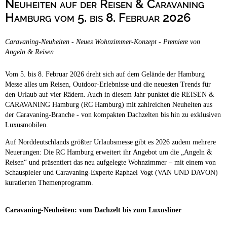
Neuheiten auf der Reisen & Caravaning
Campingplätze
Barrierefreie Campingplätze
Hamburg vom 5. bis 8. Februar 2026
Camping & Caravan
Caravaning-Neuheiten - Neues Wohnzimmer-Konzept - Premiere von
Touristik
Angeln & Reisen
Vom 5. bis 8. Februar 2026 dreht sich auf dem Gelände der Hamburg
Messe alles um Reisen, Outdoor-Erlebnisse und die neuesten Trends für
den Urlaub auf vier Rädern. Auch in diesem Jahr punktet die REISEN &
CARAVANING Hamburg (RC Hamburg) mit zahlreichen Neuheiten aus
der Caravaning-Branche - von kompakten Dachzelten bis hin zu exklusiven
Luxusmobilen.
Auf Norddeutschlands größter Urlaubsmesse gibt es 2026 zudem mehrere
Neuerungen: Die RC Hamburg erweitert ihr Angebot um die „Angeln &
Reisen“ und präsentiert das neu aufgelegte Wohnzimmer – mit einem von
Schauspieler und Caravaning-Experte Raphael Vogt (VAN UND DAVON)
kuratierten Themenprogramm.
Caravaning-Neuheiten: vom Dachzelt bis zum Luxusliner