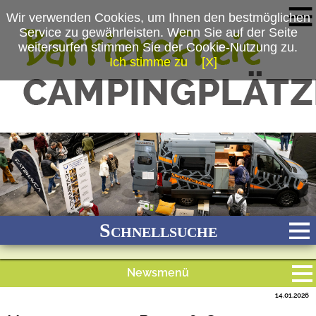
Wir verwenden Cookies, um Ihnen den bestmöglichen
Service zu gewährleisten. Wenn Sie auf der Seite
weitersurfen stimmen Sie der Cookie-Nutzung zu.
Ich stimme zu
[X]
(c) Messe Stuttgart
Schnellsuche
Newsmenü
Bach
Fluss
Meer
Gebirge
See
Wald/Wiesen
14.01.2026
Alle Meldungen
Stadtnah
Ganzjährig geöffnet