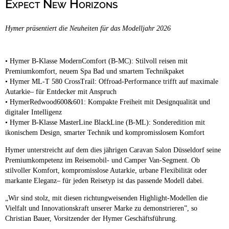
Expect New Horizons
Campingplätze
Barrierefreie Campingplätze
Hymer präsentiert die Neuheiten für das Modelljahr 2026
Camping & Caravan
Touristik
• Hymer B-Klasse ModernComfort (B-MC): Stilvoll reisen mit
Premiumkomfort, neuem Spa Bad und smartem Technikpaket
• Hymer ML-T 580 CrossTrail: Offroad-Performance trifft auf maximale
Autarkie– für Entdecker mit Anspruch
• HymerRedwood600&601: Kompakte Freiheit mit Designqualität und
digitaler Intelligenz
• Hymer B-Klasse MasterLine BlackLine (B-ML): Sonderedition mit
ikonischem Design, smarter Technik und kompromisslosem Komfort
Hymer unterstreicht auf dem dies jährigen Caravan Salon Düsseldorf seine
Premiumkompetenz im Reisemobil- und Camper Van-Segment. Ob
stilvoller Komfort, kompromisslose Autarkie, urbane Flexibilität oder
markante Eleganz– für jeden Reisetyp ist das passende Modell dabei.
„Wir sind stolz, mit diesen richtungweisenden Highlight-Modellen die
Vielfalt und Innovationskraft unserer Marke zu demonstrieren”, so
Christian Bauer, Vorsitzender der Hymer Geschäftsführung.