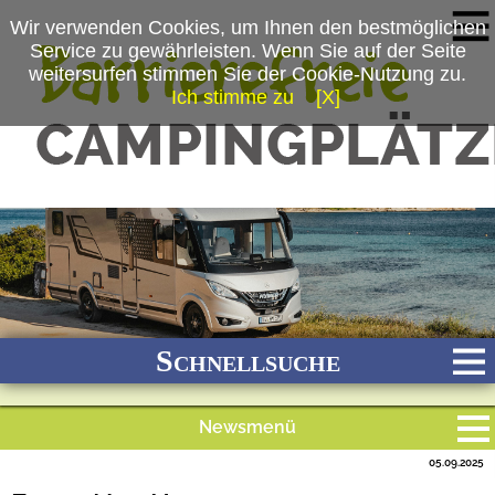
Wir verwenden Cookies, um Ihnen den bestmöglichen
Service zu gewährleisten. Wenn Sie auf der Seite
weitersurfen stimmen Sie der Cookie-Nutzung zu.
Ich stimme zu
[X]
(c) Hymer GmbH & Co. KG
Schnellsuche
Newsmenü
Bach
Fluss
Meer
Gebirge
See
Wald/Wiesen
05.09.2025
Alle Meldungen
Stadtnah
Ganzjährig geöffnet