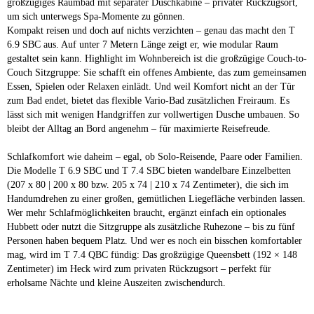
großzügiges Raumbad mit separater Duschkabine – privater Rückzugsort,
um sich unterwegs Spa-Momente zu gönnen.
Kompakt reisen und doch auf nichts verzichten – genau das macht den T
6.9 SBC aus. Auf unter 7 Metern Länge zeigt er, wie modular Raum
gestaltet sein kann. Highlight im Wohnbereich ist die großzügige Couch-to-
Couch Sitzgruppe: Sie schafft ein offenes Ambiente, das zum gemeinsamen
Essen, Spielen oder Relaxen einlädt. Und weil Komfort nicht an der Tür
zum Bad endet, bietet das flexible Vario-Bad zusätzlichen Freiraum. Es
lässt sich mit wenigen Handgriffen zur vollwertigen Dusche umbauen. So
bleibt der Alltag an Bord angenehm – für maximierte Reisefreude.
Schlafkomfort wie daheim – egal, ob Solo-Reisende, Paare oder Familien.
Die Modelle T 6.9 SBC und T 7.4 SBC bieten wandelbare Einzelbetten
(207 x 80 | 200 x 80 bzw. 205 x 74 | 210 x 74 Zentimeter), die sich im
Handumdrehen zu einer großen, gemütlichen Liegefläche verbinden lassen.
Wer mehr Schlafmöglichkeiten braucht, ergänzt einfach ein optionales
Hubbett oder nutzt die Sitzgruppe als zusätzliche Ruhezone – bis zu fünf
Personen haben bequem Platz. Und wer es noch ein bisschen komfortabler
mag, wird im T 7.4 QBC fündig: Das großzügige Queensbett (192 × 148
Zentimeter) im Heck wird zum privaten Rückzugsort – perfekt für
erholsame Nächte und kleine Auszeiten zwischendurch.