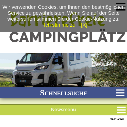
Wir verwenden Cookies, um Ihnen den bestmöglichen
Service zu gewährleisten. Wenn Sie auf der Seite
weitersurfen stimmen Sie der Cookie-Nutzung zu.
Ich stimme zu
[X]
(c) Etrusco GmbH
Schnellsuche
Newsmenü
Bach
Fluss
Meer
Gebirge
See
Wald/Wiesen
01.09.2025
Alle Meldungen
Stadtnah
Ganzjährig geöffnet