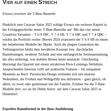
Vier auf einen Streich
Campingplätze
Barrierefreie Campingplätze
Etrusco erweitert die T-Base Baureihe
Camping & Caravan
Touristik
Pünktlich zum Caravan Salon 2025 schlägt Etrusco ein weiteres Kapitel in
der Erfolgsgeschichte seiner T-Base-Baureihe auf. Mit den vier neuen
Grundriss-Varianten – T 6.9 SBC, T 7.4 SB, T 7.4 SBC und T 7.4 QBC –
wächst das Portfolio weiter. Bereits 2024 avancierte der T 6.9 SB zu einem
der beliebtesten Modelle der Marke. Auch die jüngste Generation der
Teilintegrierten bleibt dem bewährten Konzept treu: durchdachte
Raumlösungen, moderne Technik und eine umfangreiche Serienausstattung,
die alles mitbringt, was mobiles Reisen heute ausmacht. Gleichzeitig
überzeugt das Quartett mit einem attraktiven Preis-Leistungs-Verhältnis.
Ansprechendes Interieur trifft auf praktische Features – für entspannte
Momente an Bord. Puristisches Design verbindet sich mit smarten
Wohnideen, die Freiheit und Wohlgefühl neu definieren – ganz gleich, ob
allein, zu zweit oder gemeinsam mit der Familie. Erleben Sie die T-Base-
Modelle dort, wo sie ihr Debüt feiern: auf dem Caravan Salon 2025 in
Düsseldorf.
Erprobte Raumformel in der Base-Ausführung