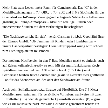
Mehr Platz zum Leben, mehr Raum für Gemeinschaft: Das "C" in den
Modellbezeichnungen T 7.4 QBC, T 7.4 SBC und T 6.9 SBC steht für das
Couch-to-Couch-Prinzip. Zwei gegenüberliegende Sitzbänke schaffen eine
großzügige Lounge-Atmosphäre – ideal für gesellige Runden oder
unbeschwerte Stunden mit dem vierbeinigen Reisebegleiter.
"Die Nachfrage spricht für sich", verrät Christian Striebel, Geschäftsführer
der Etrusco GmbH. "Ob Familien mit Kindern oder Hundebesitzer –
unsere Handelspartner bestätigen: Diese Sitzgruppen-Lösung wird schnell
zum Lieblingsplatz im Reisemobil."
Der moderne Kochbereich in den T-Base-Modellen macht es einfach, auch
auf Reisen kulinarisch kreativ zu sein. Mit der multifunktionalen Koch-
Spül-Kombination und dem XXL-Kühlschrank (135 Liter) samt
Gefrierfach bleiben frische Zutaten und gekühlte Getränke stets griffbereit
– ob für das Abendessen am See oder den Sundowner am Strand.
Auch beim Schlafkonzept setzt Etrusco auf Flexibilität: Die 7,4-Meter-
Modelle lassen Spielraum für persönliche Vorlieben: wahlweise mit zwei
Einzelbetten (SB) oder als gemütliche Queensbett-Variante (QB) – ganz
wie es zur Reiselaune passt. Was alle Grundrisse gemeinsam haben: ein