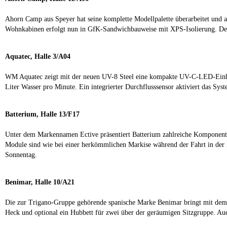
Ahorn Camp aus Speyer hat seine komplette Modellpalette überarbeitet und a
Wohnkabinen erfolgt nun in GfK-Sandwichbauweise mit XPS-Isolierung. Der 
Aquatec, Halle 3/A04
WM Aquatec zeigt mit der neuen UV-8 Steel eine kompakte UV-C-LED-Einheit 
Liter Wasser pro Minute. Ein integrierter Durchflusssensor aktiviert das Sy
Batterium, Halle 13/F17
Unter dem Markennamen Ective präsentiert Batterium zahlreiche Komponenten
Module sind wie bei einer herkömmlichen Markise während der Fahrt in der M
Sonnentag.
Benimar, Halle 10/A21
Die zur Trigano-Gruppe gehörende spanische Marke Benimar bringt mit dem B
Heck und optional ein Hubbett für zwei über der geräumigen Sitzgruppe. Auc