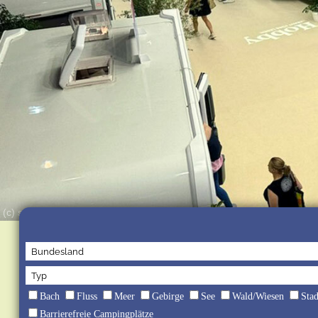
(c) snw/jb
Bach
Fluss
Meer
Gebirge
See
Wald/Wiesen
Sta
Barrierefreie Campingplätze