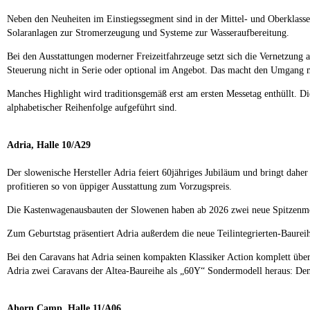
Neben den Neuheiten im Einstiegssegment sind in der Mittel- und Oberklass
Solaranlagen zur Stromerzeugung und Systeme zur Wasseraufbereitung.
Bei den Ausstattungen moderner Freizeitfahrzeuge setzt sich die Vernetzun
Steuerung nicht in Serie oder optional im Angebot. Das macht den Umgang m
Manches Highlight wird traditionsgemäß erst am ersten Messetag enthüllt.
alphabetischer Reihenfolge aufgeführt sind.
Adria, Halle 10/A29
Der slowenische Hersteller Adria feiert 60jähriges Jubiläum und bringt dah
profitieren so von üppiger Ausstattung zum Vorzugspreis.
Die Kastenwagenausbauten der Slowenen haben ab 2026 zwei neue Spitzenmod
Zum Geburtstag präsentiert Adria außerdem die neue Teilintegrierten-Baure
Bei den Caravans hat Adria seinen kompakten Klassiker Action komplett ü
Adria zwei Caravans der Altea-Baureihe als „60Y“ Sondermodell heraus: De
Ahorn Camp, Halle 11/A06