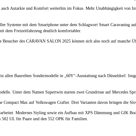
e auch Autarkie und Komfort weiterhin im Fokus. Mehr Unabhängigkeit von Infr
g aller Systeme mit dem Smartphone unter dem Schlagwort Smart Caravaning auf
it dem Freizeitfahrzeug deutlich komfortabler.
 Die Besucher des CARAVAN SALON 2025 können sich also noch auf manche Über
er in allen Baureihen Sondermodelle in „60Y“-Ausstattung nach Düsseldorf. In
elle. Unter dem Namen Supertwin starten zwei Grundrisse auf Mercedes Sprin
ihe Compact Max auf Volkswagen Crafter. Drei Varianten davon bringen die Sl
berarbeitet. Modernes Styling sowie ein Aufbau mit XPS Dämmung und GfK Bod
n 502 UL für Paare und den 552 OPK für Familien.