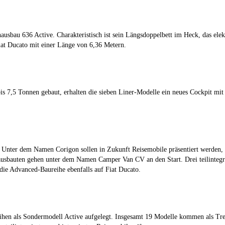
 636 Active. Charakteristisch ist sein Längsdoppelbett im Heck, das elektri
Fiat Ducato mit einer Länge von 6,36 Metern.
 bis 7,5 Tonnen gebaut, erhalten die sieben Liner-Modelle ein neues Cockpit m
Unter dem Namen Corigon sollen in Zukunft Reisemobile präsentiert werden, di
bauten gehen unter dem Namen Camper Van CV an den Start. Drei teilintegrier
 die Advanced-Baureihe ebenfalls auf Fiat Ducato.
eihen als Sondermodell Active aufgelegt. Insgesamt 19 Modelle kommen als Tre