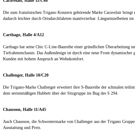
Caravelair, Halle 11/C44
Die zum französischen Trigano Konzern gehörende Marke Caravelair bringt 
dadurch leichter durch Ortsdurchfahrten manövrierbar. Längseinzelbetten i
Carthago, Halle 4/A12
Carthago hat seine Chic C-Line-Baureihe einer gründlichen Überarbeitung un
Tiefrahmenchassis. Das Außendesign ist durch eine neue Front dynamischer g
Kunden mit hohem Anspruch an Wohnkomfort.
Challenger, Halle 10/C20
Die Trigano-Marke Challenger erweitert ihre S-Baureihe der schmalen teilin
dem serienmäßigen Hubbett über der Sitzgruppe im Bug des S 294.
Chausson, Halle 11/A45
Auch Chausson, die Schwestermarke von Challenger aus der Trigano Gruppe, 
Ausstattung und Preis.