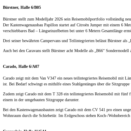
Bürstner, Halle 6/B05
Bürstner stellt zum Modelljahr 2026 sein Reisemobilportfolio vollständig ne
Der Kastenwagenausbau Papillon startet auf Citroën Jumper mit einem 6 Meter
verschiebbares Bad – Längseinzelbetten bei unter 6 Metern Gesamtlänge ermögl
Drei seiner bewährten Campervans und Teilintegrierten belässt Bürstner als 
Auch bei den Caravans stellt Bürstner acht Modelle als „B66“ Sondermodell 
Carado, Halle 6/A07
Carado zeigt mit dem Van V347 ein neues teilintegriertes Reisemobil mit Lä
ist. Bei Bedarf schwingt es mithilfe eines Stahlgestänges über die Sitzgruppe
Zudem zeigt Carado mit dem T 328 ein teilintegriertes Reisemobil mit fünf f
einem in der umgebauten Sitzgruppe darunter.
Bei den Kastenwagenausbauten zeigt Carado mit dem CV 541 pro einen ungewö
Wohnraum durch die Schiebetür. Im Erdgeschoss stehen Koch-/Wohnbereich 