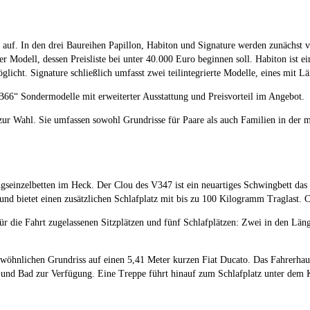
u auf. In den drei Baureihen Papillon, Habiton und Signature werden zunächst v
 Modell, dessen Preisliste bei unter 40.000 Euro beginnen soll. Habiton ist e
icht. Signature schließlich umfasst zwei teilintegrierte Modelle, eines mit Lä
„B66“ Sondermodelle mit erweiterter Ausstattung und Preisvorteil im Angebot.
zur Wahl. Sie umfassen sowohl Grundrisse für Paare als auch Familien in der 
ngseinzelbetten im Heck. Der Clou des V347 ist ein neuartiges Schwingbett da
 und bietet einen zusätzlichen Schlafplatz mit bis zu 100 Kilogramm Traglast. 
ür die Fahrt zugelassenen Sitzplätzen und fünf Schlafplätzen: Zwei in den Lä
hnlichen Grundriss auf einen 5,41 Meter kurzen Fiat Ducato. Das Fahrerhaus 
und Bad zur Verfügung. Eine Treppe führt hinauf zum Schlafplatz unter dem 